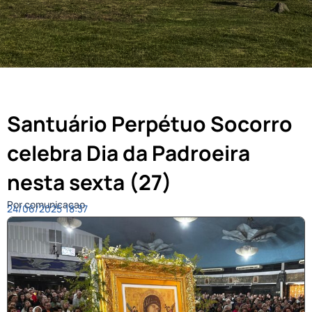
Santuário Perpétuo Socorro
celebra Dia da Padroeira
nesta sexta (27)
Por comunicacao
24/06/2025
18:37