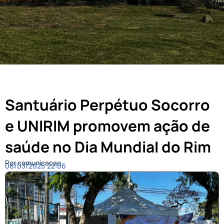
Santuário Perpétuo Socorro
e UNIRIM promovem ação de
saúde no Dia Mundial do Rim
Por comunicacao
06/03/2025
22:06