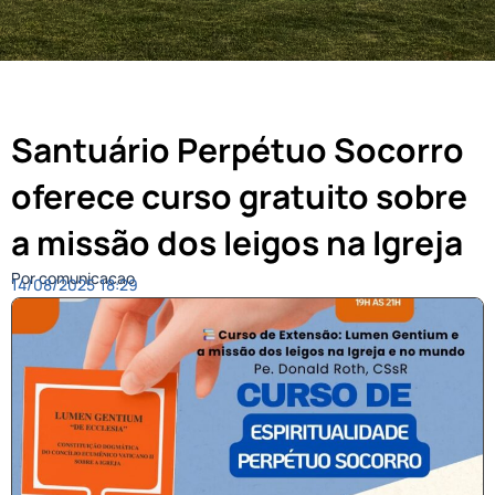
Santuário Perpétuo Socorro
oferece curso gratuito sobre
a missão dos leigos na Igreja
Por comunicacao
14/08/2025
18:29