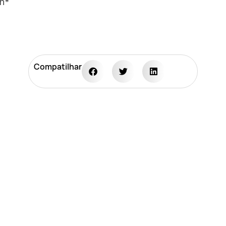
2h*
Compatilhar