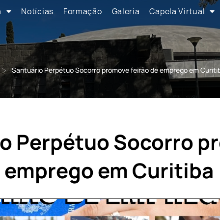
a
Notícias
Formação
Galeria
Capela Virtual
>
Santuário Perpétuo Socorro promove feirão de emprego em Curiti
io Perpétuo Socorro p
e emprego em Curitiba