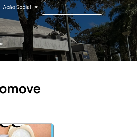
Ação Social
ba
romove