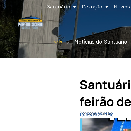
Santuário
Devoção
Noven
>
Notícias do Santuário
Início
Santuár
feirão d
Por comunicacao
10/05/2022
13:08