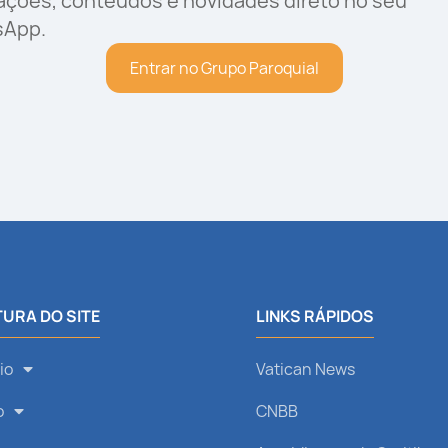
rações, conteúdos e novidades direto no seu
sApp.
Entrar no Grupo Paroquial
URA DO SITE
LINKS RÁPIDOS
io
Vatican News
o
CNBB