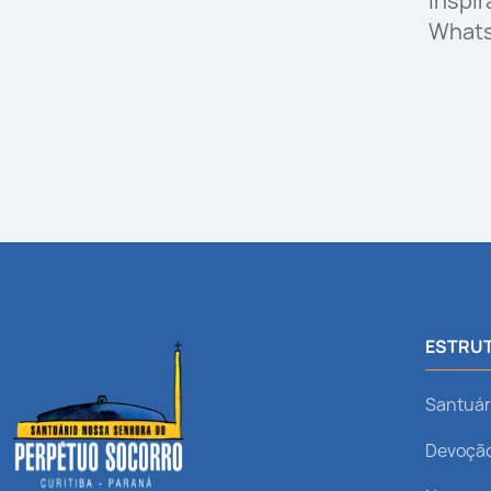
Inspi
What
ESTRUT
Santuár
Devoçã