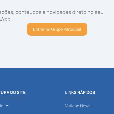
rações, conteúdos e novidades direto no seu
sApp.
Entrar no Grupo Paroquial
URA DO SITE
LINKS RÁPIDOS
io
Vatican News