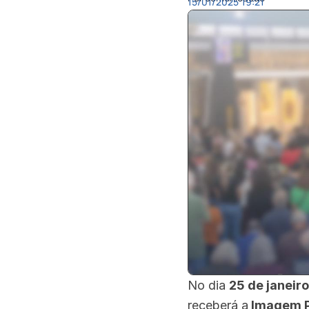
15/01/2025
19:21
No dia
25 de janeiro
receberá a
Imagem P