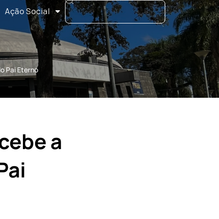
Ação Social
o Pai Eterno
cebe a
Pai