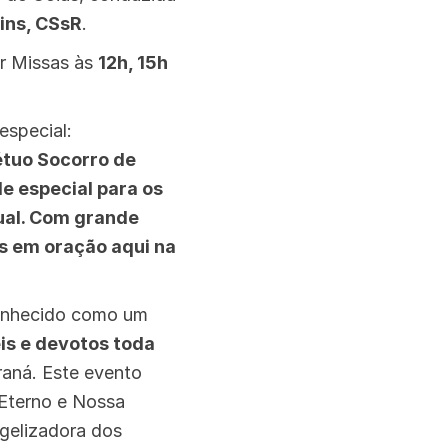
ins, CSsR
.
or Missas às
12h, 15h
especial:
étuo Socorro de
e especial para os
ual. Com grande
os em oração aqui na
onhecido como um
éis e devotos toda
raná. Este evento
 Eterno e Nossa
gelizadora dos