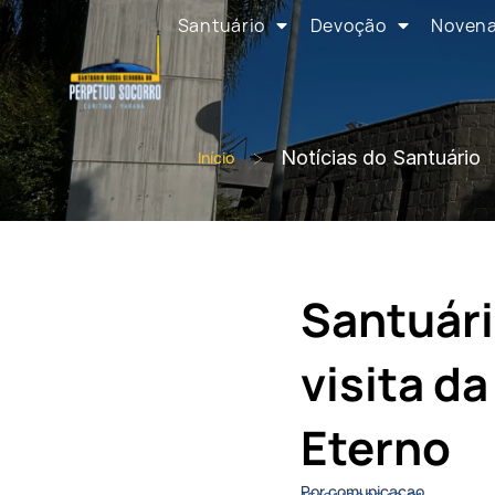
Santuário
Devoção
Noven
>
Notícias do Santuário
Início
Santuári
visita d
Eterno
Por comunicacao