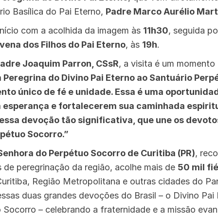
rio Basílica do Pai Eterno,
Padre Marco Aurélio Mart
início com a acolhida da imagem às
11h30
, seguida p
vena dos Filhos do Pai Eterno
, às
19h
.
adre Joaquim Parron, CSsR
, a visita é um momento 
 Peregrina do Divino Pai Eterno ao Santuário Perp
to único de fé e unidade. Essa é uma oportunidad
a esperança e fortalecerem sua caminhada espirit
essa devoção tão significativa, que une os devot
pétuo Socorro.”
Senhora do Perpétuo Socorro de Curitiba (PR)
, rec
s de peregrinação da região, acolhe mais de
50 mil fi
Curitiba, Região Metropolitana e outras cidades do Pa
essas duas grandes devoções do Brasil – o Divino Pai
Socorro – celebrando a fraternidade e a missão evan