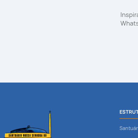
Inspi
What
ESTRUT
Santuár