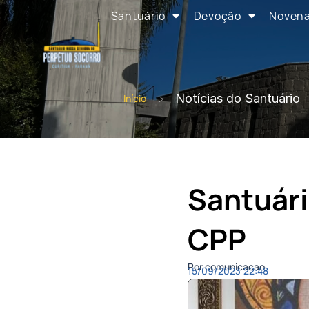
Santuário
Devoção
Noven
>
Notícias do Santuário
Início
Santuári
CPP
Por comunicacao
15/09/2023
22:48