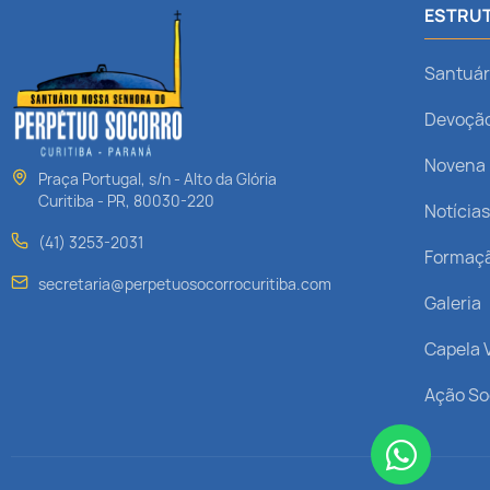
ESTRUT
Santuár
Devoçã
Novena
Praça Portugal, s/n - Alto da Glória
Curitiba - PR, 80030-220
Notícia
(41) 3253-2031
Formaç
secretaria@perpetuosocorrocuritiba.com
Galeria
Capela V
Ação So