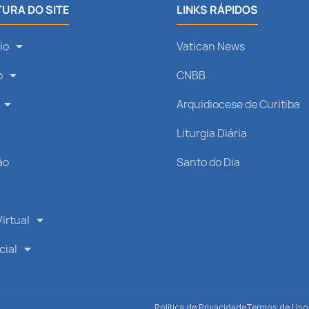
URA DO SITE
LINKS RÁPIDOS
io
Vatican News
o
CNBB
Arquidiocese de Curitiba
s
Liturgia Diária
ão
Santo do Dia
irtual
cial
Política de Privacidade
Termos de Uso