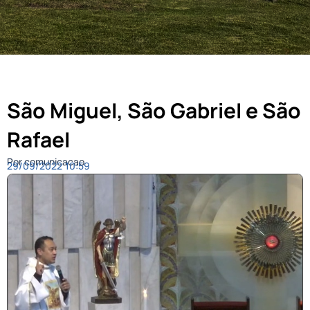
São Miguel, São Gabriel e São
Rafael
Por comunicacao
29/09/2022
10:59