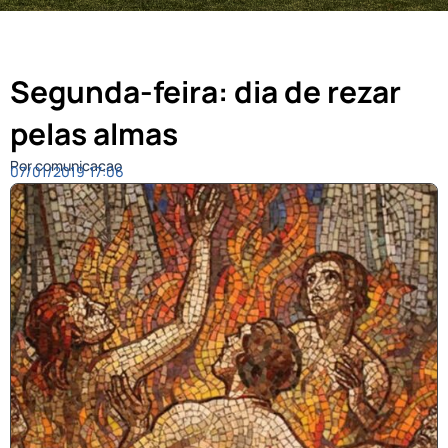
Segunda-feira: dia de rezar
pelas almas
Por comunicacao
07/01/2019
17:06