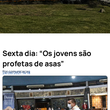
Sexta dia: “Os jovens são
profetas de asas”
Por comunicacao
24/06/2021
14:18