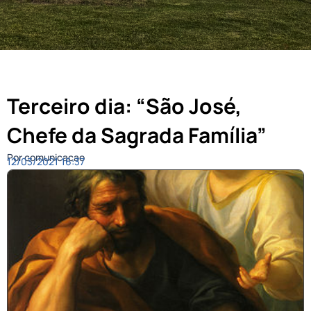
Terceiro dia: “São José,
Chefe da Sagrada Família”
Por comunicacao
12/03/2021
16:37