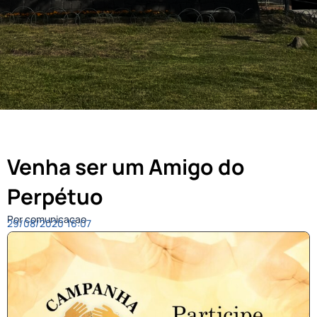
Venha ser um Amigo do
Perpétuo
Por comunicacao
29/08/2020
16:07