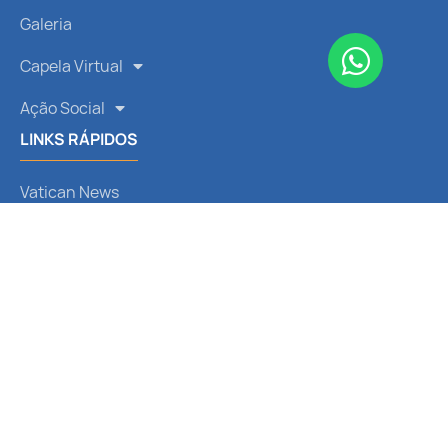
Galeria
Capela Virtual
Ação Social
LINKS RÁPIDOS
Vatican News
CNBB
Arquidiocese de Curitiba
Liturgia Diária
Santo do Dia
REDES SOCIAIS