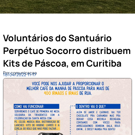
Voluntários do Santuário
Perpétuo Socorro distribuem
Kits de Páscoa, em Curitiba
Por comunicacao
16/04/2022
11:17