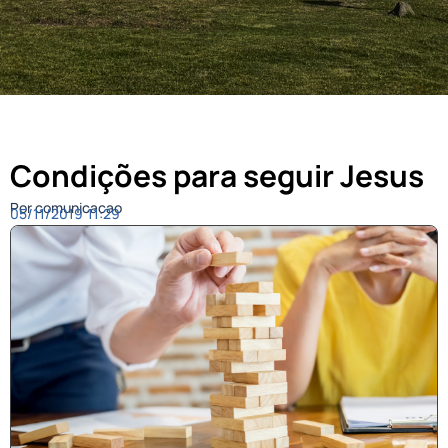
Condições para seguir Jesus
Por comunicacao
05/11/2019
11:29